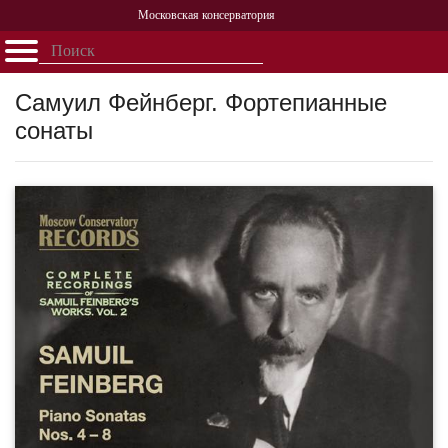
Московская консерватория
Открыть - закрыть
Главная
События
Афиша
Учеба
Наука
Структура
Персоналии
История
Самуил Фейнберг. Фортепианные
Партнерство
сонаты