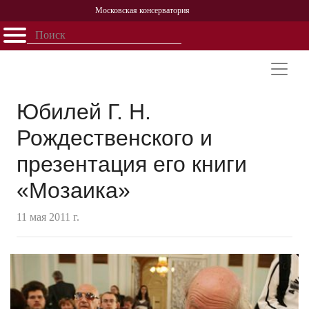
Московская консерватория
Открыть - закрыть
Главная
События
Афиша
Учеба
Наука
Структура
Персоналии
История
Партнерство
Юбилей Г. Н.
Рождественского и
презентация его книги
«Мозаика»
11 мая 2011 г.