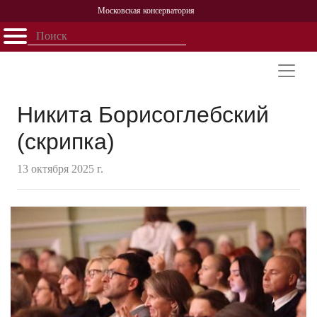
Московская консерватория
Открыть - закрыть
Главная
События
Афиша
Учеба
Наука
Структура
Персоналии
История
Партнерство
Никита Борисоглебский
(скрипка)
13 октября 2025 г.