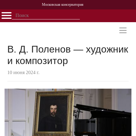
Московская консерватория
Открыть - закрыть
Главная
События
Афиша
Учеба
Наука
Структура
Персоналии
История
Партнерство
В. Д. Поленов — художник
и композитор
10 июня 2024 г.