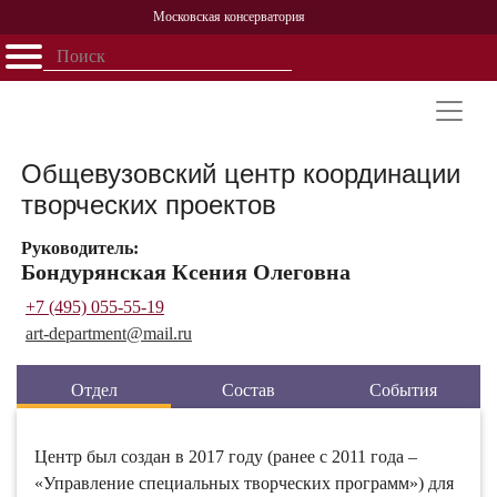
Московская консерватория
Открыть - закрыть
Главная
События
Афиша
Учеба
Наука
Структура
Персоналии
История
Партнерство
Общевузовский центр координации
творческих проектов
Руководитель:
Бондурянская Ксения Олеговна
+7 (495) 055-55-19
art-department@
mail.ru
Отдел
Состав
События
Центр был создан в 2017 году (ранее с 2011 года ‒
«Управление специальных творческих программ») для