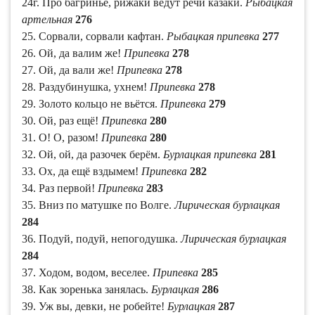
24г. Про багринье, рижаки ведут речи казаки.
Рыбацкая
артельная
276
25. Сорвали, сорвали кафтан.
Рыбацкая припевка
277
26. Ой, да валим же!
Припевка
278
27. Ой, да вали же!
Припевка
278
28. Раздубинушка, ухнем!
Припевка
278
29. Золото кольцо не вьётся.
Припевка
279
30. Ой, раз ещё!
Припевка
280
31. О! О, разом!
Припевка
280
32. Ой, ой, да разочек берём.
Бурлацкая припевка
281
33. Ох, да ещё вздымем!
Припевка
282
34. Раз первой!
Припевка
283
35. Вниз по матушке по Волге.
Лирическая бурлацкая
284
36. Подуй, подуй, непогодушка.
Лирическая бурлацкая
284
37. Ходом, водом, веселее.
Припевка
285
38. Как зоренька занялась.
Бурлацкая
286
39. Уж вы, девки, не робейте!
Бурлацкая
287