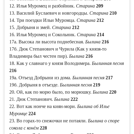
12. Илья Муромец и разбойник.
Старина
209
13. Василий Буслаевич и новгородцы.
Старина
210
14. Три поездки Ильи Муромца.
Старина
212
15. Добрыня и змей.
Старина
212
16. Илья Муромец и Сокольник.
Старина
214
17а. Высока ли высота поднебесная.
Былина
216
17б. Дюк Степанович и Чурила (Как у князя-то
Владимира был честен пир).
Былина
216
18. Как у славнаго у князя Володимера.
Былинная песня
216
19а. Отъезд Добрыни из дома.
Былинная песня
217
19б. Добрыня в отъезде.
Былинная песня
219
20. Ой, как по морю было, по морюшку.
Былина
220
21. Дюк Степанович.
Былина
222
22. Вот как нонче на киян-мори.
Былина об Илье
Муромце
224
23. Во горах-то снежочки не потаяли.
Былина о споре
сокола с конём
228