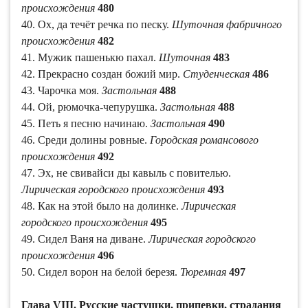
происхождения
480
40. Ох, да течёт речка по песку.
Шуточная фабричного
происхождения
482
41. Мужик пашенькю пахал.
Шуточная
483
42. Прекрасно создан божий мир.
Студенческая
486
43. Чарочка моя.
Застольная
488
44. Ой, рюмочка-чепурушка.
Застольная
488
45. Петь я песню начинаю.
Застольная
490
46. Среди долины ровные.
Городская романсового
происхождения
492
47. Эх, не свивайси ды кавыль с повителью.
Лирическая городского происхождения
493
48. Как на этой было на долинке.
Лирическая
городского происхождения
495
49. Сидел Ваня на диване.
Лирическая городского
происхождения
496
50. Сидел ворон на белой березя.
Тюремная
497
Глава VIII. Русские частушки, припевки, страдания