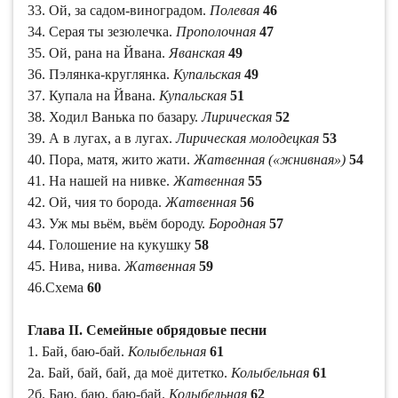
33. Ой, за садом-виноградом.
Полевая
46
34. Серая ты зезюлечка.
Прополочная
47
35. Ой, рана на Йвана.
Яванская
49
36. Пэлянка-круглянка.
Купальская
49
37. Купала на Йвана.
Купальская
51
38. Ходил Ванька по базару.
Лирическая
52
39. А в лугах, а в лугах.
Лирическая молодецкая
53
40. Пора, матя, жито жати.
Жатвенная («жнивная»)
54
41. На нашей на нивке.
Жатвенная
55
42. Ой, чия то борода.
Жатвенная
56
43. Уж мы вьём, вьём бороду.
Бородная
57
44. Голошение на кукушку
58
45. Нива, нива.
Жатвенная
59
46.Схема
60
Глава II. Семейные обрядовые песни
1. Бай, баю-бай.
Колыбельная
61
2а. Бай, бай, бай, да моё дитетко.
Колыбельная
61
2б. Баю, баю, баю-бай.
Колыбельная
62