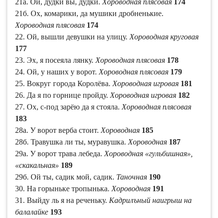
21а. Ой, дудки вы, дудки.
Хороводная плясовая
174
21б. Ох, комарики, да мушики дробненькие.
Хороводная плясовая
174
22. Ой, вышли девушки на улицу.
Хороводная круговая
177
23. Эх, я посеяла лянку.
Хороводная плясовая
178
24. Ой, у наших у ворот.
Хороводная плясовая
179
25. Вокруг города Королёва.
Хороводная игровая
181
26. Да я по горнице пройду.
Хороводная игровая
182
27. Ох, с-под зарёю да я стояла.
Хороводная плясовая
183
28а. У ворот верба стоит.
Хороводная
185
28б. Травушка ли ты, муравушка.
Хороводная
187
29а. У ворот трава лебеда.
Хороводная «гульбишная»,
«скакальная»
189
29б. Ой ты, садик мой, садик.
Таночная
190
30. На горыньке тропынька.
Хороводная
191
31. Выйду ль я на реченьку.
Кадрилъный наигрыш на
балалайке
193