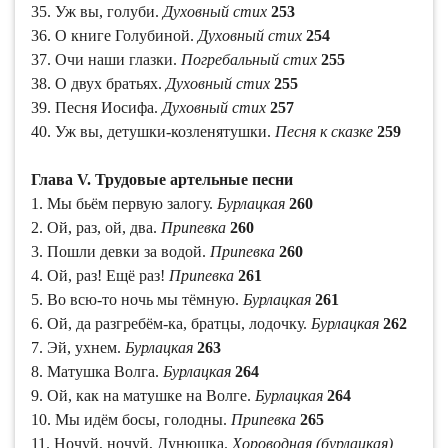
35. Уж вы, голуби.
Духовный стих
253
36. О книге Голубиной.
Духовный стих
254
37. Очи наши глазки.
Погребальный стих
255
38. О двух братьях.
Духовный стих
255
39. Песня Иосифа.
Духовный стих
257
40. Уж вы, детушки-козленятушки.
Песня к сказке
259
Глава V. Трудовые артельные песни
1. Мы бьём первую залогу.
Бурлацкая
260
2. Ой, раз, ой, два.
Припевка
260
3. Пошли девки за водой.
Припевка
260
4. Ой, раз! Ещё раз!
Припевка
261
5. Во всю-то ночь мы тёмную.
Бурлацкая
261
6. Ой, да разгребём-ка, братцы, лодочку.
Бурлацкая
262
7. Эй, ухнем.
Бурлацкая
263
8. Матушка Волга.
Бурлацкая
264
9. Ой, как на матушке на Волге.
Бурлацкая
264
10. Мы идём босы, голодны.
Припевка
265
11. Ночуй, ночуй, Дунюшка.
Хороводная (бурлацкая)