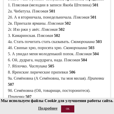
1. Плясовая (мелодии в записи Якоба Штелина)
501
2а. Чибатуха.
Плясовая
501
2б. А я вторничала, понедельничала.
Плясовая
501
2в. Приехали ярманы.
Плясовая
502
2г. Изо ржи у авёс.
Плясовая
502
3. Камаринская.
Плясовая
502
4а. Стать почитать стать сказывать.
Скоморошина
503
4б. Свиньи хрю, поросята хрю.
Скоморошина
503
5. А увидал меня молоденький попок.
Плясовая
504
6. Ой, дудрага, надудрага, нада.
Плясовая
504
7. Яблочко.
Частушка
505
8. Яренские лирические припевки
506
9а. Семёновна (А Семёновна, ты моя милая).
Припевки
507
9б. Семёновна (Ой, товарищи, посторонитеся).
Припевки
507
Мы используем файлы Cookie для улучшения работы сайта.
10. Барыня.
Припевки
508
11. Цыганочка.
Припевки
509
Подробнее
12а. Матаня (Я Матанечку пляшу).
Припевки
510
OK