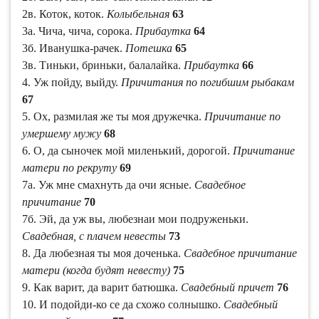
2в. Коток, коток.
Колыбельная
63
3а. Чича, чича, сорока.
Прибаутка
64
3б. Иванушка-рачек.
Потешка
65
3в. Тиньки, бриньки, балалайка.
Прибаутка
66
4. Уж пойду, выйду.
Причитания по погибшим рыбакам
67
5. Ох, размилая же ты моя дружечка.
Причитание по
умершему мужу
68
6. О, да сыночек мой миленький, дорогой.
Причитание
матери по рекруту
69
7а. Уж мне смахнуть да очи ясные.
Свадебное
причитание
70
7б. Эй, да уж вы, любезнаи мои подруженьки.
Свадебная, с плачем невесты
73
8. Да любезная ты моя доченька.
Свадебное причитание
матери (когда будят невесту)
75
9. Как варит, да варит батюшка.
Свадебный причет
76
10. И подойди-ко се да схожо солнышко.
Свадебный