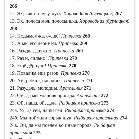
266
12. Эх, как по лугу, лугу.
Хороводная (бурлацкая)
267
13. Эх, полоса моя, полосынька.
Хороводная (бурлацкая)
268
14. Подымем-ка, о-ещё!
Припевка
268
15. А мы его дёринем.
Припевка
269
16. Раз-два, дружно!
Припевка
269
17. Раз и, сильно!
Припевка
270
18. Ещё дёрнули!
Припевка
270
19. Повалим ещё разок.
Припевка
270
20. Ай, ребята, навалися.
Припевка
271
21. Разудалы молодцы.
Артельная
271
22. Ой, да мы ударная бригада.
Артельная
272
23. Ой, наша, ой, дала.
Рыбацкая припевка
273
24а. Ух, да гей, наши гей.
Рыбацкая припевка
274
24б. Мы поймали сорык щук.
Рыбацкая артельная
274
24в. Ой, да мы поедем во иные города.
Рыбацкая
артельная
275