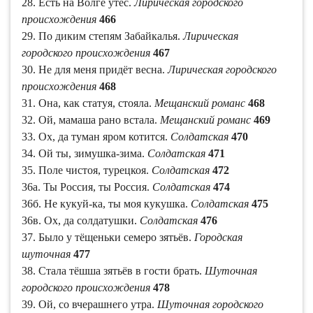
28. Есть на Волге утёс.
Лирическая городского
происхождения
466
29. По диким степям Забайкалья.
Лирическая
городского происхождения
467
30. Не для меня придёт весна.
Лирическая городского
происхождения
468
31. Она, как статуя, стояла.
Мещанский романс
468
32. Ой, мамаша рано встала.
Мещанский романс
469
33. Ох, да туман яром котится.
Солдатская
470
34. Ой ты, зимушка-зима.
Солдатская
471
35. Поле чистоя, турецкоя.
Солдатская
472
36а. Ты Россия, ты Россия.
Солдатская
474
36б. Не кукуй-ка, ты моя кукушка.
Солдатская
475
36в. Ох, да солдатушки.
Солдатская
476
37. Было у тёщеньки семеро зятьёв.
Городская
шуточная
477
38. Стала тёшша зятьёв в гости брать.
Шуточная
городского происхождения
478
39. Ой, со вчерашнего утра.
Шуточная городского