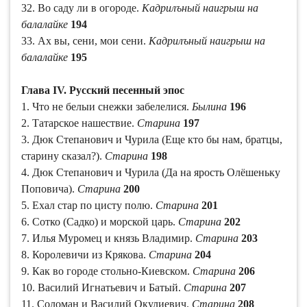
32. Во саду ли в огороде.
Кадрилъный наигрыш на
балалайке
194
33. Ах вы, сени, мои сени.
Кадрилъный наигрыш на
балалайке
195
Глава IV. Русский песенный эпос
1. Что не белыи снежки забелелися.
Былина
196
2. Татарское нашествие.
Старина
197
3. Дюк Степанович и Чурила (Еще кто бы нам, братцы,
старину сказал?).
Старина
198
4. Дюк Степанович и Чурила (Да на ярость Олёшеньку
Поповича).
Старина
200
5. Ехал стар по цисту полю.
Старина
201
6. Сотко (Садко) и морской царь.
Старина
202
7. Илья Муромец и князь Владимир.
Старина
203
8. Королевичи из Крякова.
Старина
204
9. Как во городе стольно-Киевском.
Старина
206
10. Василий Игнатьевич и Батый.
Старина
207
11. Соломан и Василий Окулиевич.
Старина
208