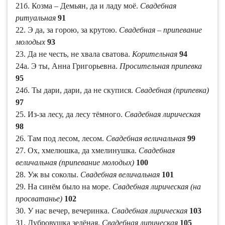
21б. Козма – Демьян, да и ладу моё.
Свадебная
ритуальная
91
22. Э да, за горою, за крутою.
Свадебная – припевание
молодых
93
23. Да не честь, не хвала сватова.
Корительная
94
24а. Э ты, Анна Григорьевна.
Просительная припевка
95
24б. Ты дари, дари, да не скупися.
Свадебная (припевка)
97
25. Из-за лесу, да лесу тёмного.
Свадебная лирическая
98
26. Там под лесом, лесом.
Свадебная величальная
99
27. Ох, хмелюшка, да хмелинушка.
Свадебная
величальная (припевание молодых)
100
28. Уж вы соколы.
Свадебная величальная
101
29. На синём было на море.
Свадебная лирическая (на
просватанье)
102
30. У нас вечер, вечеринка.
Свадебная лирическая
103
31. Дубровушка зелёная.
Свадебная лирическая
105