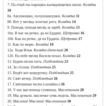
7. Па етый пы парошки кылядовщички ишли.
Колядка
10
8а. Авсенюшки, полуношнушки.
Колядка
11
8б. Вот у месяца золотые рога.
Колядка
14
9. Походя, походя месяц за зарёй.
Колядка
15
10а. В нас на речке, да на Ердане.
Щедровка
16
10б. Как на речке, да на Ердани.
Щедровка
17
11. Как по морю.
Колядка
19
12а. Ходя Илья.
Колядка (детская)
20
12б. На небе месяц Василя искал.
Колядка
22
13. Будем песни петь.
Подблюдная
23
14. За столом.
Подблюдная
25
15. Ведёт кот кошурочку.
Подблюдная
25
16. Свят вечер.
Подблюдная
26
17. Святошные
песни («илийки»)
26
18. У нас масленица гуляница.
Масленичная
28
19. Мы думали, масленке семь недель.
Масленичная
29
20. Маслена! Маслена!
Масленичная
30