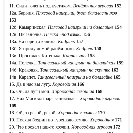
11. Сидит олень под кустиком.
Вечёрочная игровая
152
12а. Барыня.
Плясовой наигрыш, дуэт балалаечников
153
12б. Камаринская.
Плясовой наигрыш на балалайке
154
12в. Цыганочка.
Пляска «под язык»
156
13а. На горе-то калина.
Кадриль
157
13б. Я приду домой ранёхонько.
Кадриль
158
13в. Просилася Катенька.
Кадрильная
158
14а. Полечка.
Танцевальный наигрыш на балалайках
159
14б. Краковяк.
Танцевальный наигрыш на скрипке
163
14в. Карапет.
Танцевальный наигрыш на балалайке
165
15. Да в нас вы лугу.
Хороводная
166
16. Ой, да луги мои.
Хороводная сезонная
168
17. Над Москвой заря занималася.
Хороводная игровая
169
18. Ой, за рекой, рекой.
Хороводная зимняя
170
19. Поехал боярин во турецкаю землю.
Хороводная
171
20. Что поехал наш-то хозяин.
Хороводная игровая
172