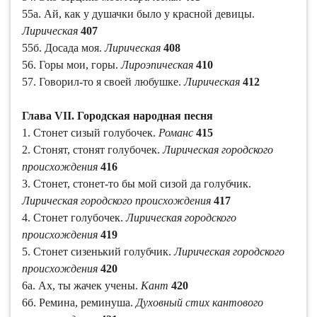
55а. Ай, как у душачки было у красной девицы.
Лирическая
407
55б. Досада моя.
Лирическая
408
56. Горы мои, горы.
Лироэпическая
410
57. Говорил-то я своей любушке.
Лирическая
412
Глава VII. Городская народная песня
1. Стонет сизый голубочек.
Романс
415
2. Стонят, стонят голубочек.
Лирическая городского
происхождения
416
3. Стонет, стонет-то бы мой сизой да голубчик.
Лирическая городского происхождения
417
4. Стонет голубочек.
Лирическая городского
происхождения
419
5. Стонет сизенький голубчик.
Лирическая городского
происхождения
420
6а. Ах, ты жачек учены.
Кант
420
6б. Ремина, реминуша.
Духовный стих кантового