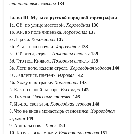
причитанием невесты
134
Глава III. Музыка русской народной хореографии
1а. Ой, по улице мостовой.
Хороводная
136
1б. Ай, во поле липенька.
Хороводная
137
2а. Просо.
Хороводная
137
2б. А мы просо сеяли.
Хороводная
138
3а. Ой, ляти, стряла.
Похороны стрелы
139
3б. Что под Киявом.
Похороны стрелы
139
3в. Лети воле, калена стрела.
Хороводная ходовая
140
4а. Заплетися, плетень.
Игровая
142
4б. Хожу я по травке.
Хороводная
143
5. Как на нашей на горе.
Восьмёра
145
6. Тимоня.
Плясовые припевки
146
7. Из-под свет заря.
Хороводная игровая
148
8. Что не вновь монастырь становился.
Хороводная
игровая
149
9. А летала пава.
Танок
150
10. Качу, да я качу, качу.
Вечёрочная игровая
151