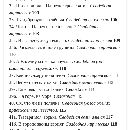
32. Приехали да к Пашечке трое сватов.
Свадебная
лирическая
106
33. Ты дубровушка зелёныя.
Свадебная сиротская
106
34. Что ты, Пашечка, не плачешь?
Свадебная
лирическая
108
35а. Из-за лесу, лесу тёмнаго.
Свадебная лирическая
109
35б. Раскачалась в поле грушица.
Свадебная сиротская
110
36. А Васечку матушка научала.
Свадебная (на
смотринах – «сугледах»)
110
37. Как по сахару вода текёт.
Свадебная сиротская
111
38. Вы метитеся, улочки.
Свадебная величальная
113
39а. Ещё чья, чья гостюшка.
Свадебная
114
39б. На горе, на море.
Свадебная
115
40. Ох, что ли из полечка.
Свадебная (когда жених
приезжает за невестой)
115
41а. Ты заря моя, зорька.
Свадебная величальная
117
41б. В городе звоны звонят.
Свадебная лирическая
118