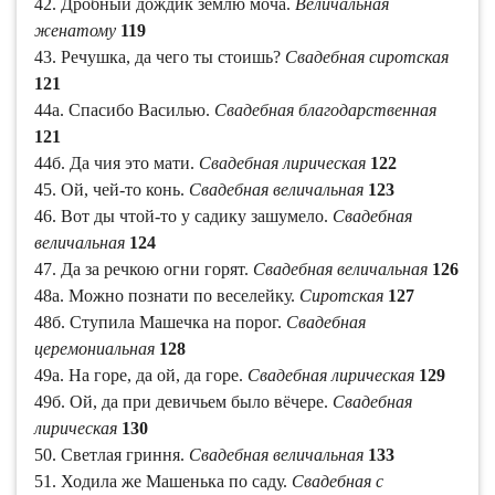
42. Дробный дождик землю моча.
Величальная
женатому
119
43. Речушка, да чего ты стоишь?
Свадебная сиротская
121
44а. Спасибо Василью.
Свадебная благодарственная
121
44б. Да чия это мати.
Свадебная лирическая
122
45. Ой, чей-то конь.
Свадебная величальная
123
46. Вот ды чтой-то у садику зашумело.
Свадебная
величальная
124
47. Да за речкою огни горят.
Свадебная величальная
126
48а. Можно познати по веселейку.
Сиротская
127
48б. Ступила Машечка на порог.
Свадебная
церемониальная
128
49а. На горе, да ой, да горе.
Свадебная лирическая
129
49б. Ой, да при девичьем было вёчере.
Свадебная
лирическая
130
50. Светлая гриння.
Свадебная величальная
133
51. Ходила же Машенька по саду.
Свадебная с