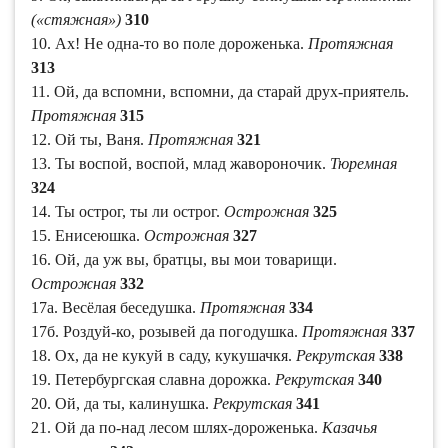
(«стяжная»)
310
10. Ах! Не одна-то во поле дороженька.
Протяжная
313
11. Ой, да вспомни, вспомни, да старай друх-приятель.
Протяжная
315
12. Ой ты, Ваня.
Протяжная
321
13. Ты воспой, воспой, млад жавороночик.
Тюремная
324
14. Ты острог, ты ли острог.
Острожная
325
15. Енисеюшка.
Острожная
327
16. Ой, да уж вы, братцы, вы мои товарищи.
Острожная
332
17а. Весёлая беседушка.
Протяжная
334
17б. Роздуй-ко, розывей да погодушка.
Протяжная
337
18. Ох, да не кукуй в саду, кукушачкя.
Рекрутская
338
19. Петербургская славна дорожка.
Рекрутская
340
20. Ой, да ты, калинушка.
Рекрутская
341
21. Ой да по-над лесом шлях-дороженька.
Казачья