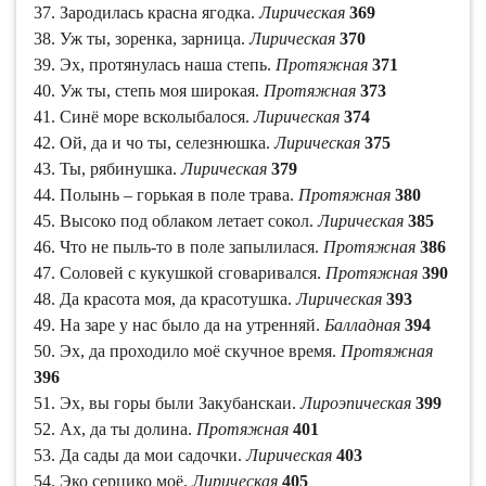
37. Зародилась красна ягодка.
Лирическая
369
38. Уж ты, зоренка, зарница.
Лирическая
370
39. Эх, протянулась наша степь.
Протяжная
371
40. Уж ты, степь моя широкая.
Протяжная
373
41. Синё море всколыбалося.
Лирическая
374
42. Ой, да и чо ты, селезнюшка.
Лирическая
375
43. Ты, рябинушка.
Лирическая
379
44. Полынь – горькая в поле трава.
Протяжная
380
45. Высоко под облаком летает сокол.
Лирическая
385
46. Что не пыль-то в поле запылилася.
Протяжная
386
47. Соловей с кукушкой сговаривался.
Протяжная
390
48. Да красота моя, да красотушка.
Лирическая
393
49. На заре у нас было да на утренняй.
Балладная
394
50. Эх, да проходило моё скучное время.
Протяжная
396
51. Эх, вы горы были Закубанскаи.
Лироэпическая
399
52. Ах, да ты долина.
Протяжная
401
53. Да сады да мои садочки.
Лирическая
403
54. Эко серцико моё.
Лирическая
405