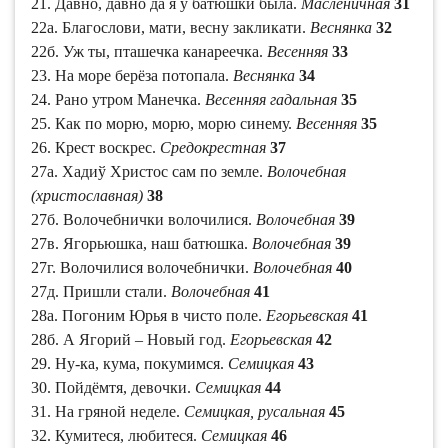
21. Давно, давно да я у батюшки была.
Масленичная
31
22а. Благослови, мати, весну закликати.
Веснянка
32
22б. Уж ты, пташечка канареечка.
Весенняя
33
23. На море берёза потопала.
Веснянка
34
24. Рано утром Манечка.
Весенняя гадальная
35
25. Как по морю, морю, морю синему.
Весенняя
35
26. Крест воскрес.
Средокрестная
37
27а. Хадиў Христос сам по земле.
Волочебная
(христославная)
38
27б. Волочебнички волочилися.
Волочебная
39
27в. Ягорьюшка, наш батюшка.
Волочебная
39
27г. Волочилися волочебнички.
Волочебная
40
27д. Пришли стали.
Волочебная
41
28а. Погоним Юрья в чисто поле.
Егорьевская
41
28б. А Ягорий – Новый год.
Егорьевская
42
29. Ну-ка, кума, покумимся.
Семицкая
43
30. Пойдёмтя, девочки.
Семицкая
44
31. На гряной неделе.
Семицкая, русальная
45
32. Кумитеся, любитеся.
Семицкая
46