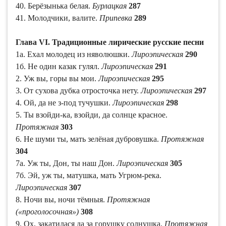
40. Берёзынька белая.
Бурлацкая
287
41. Молодчики, валите.
Припевка
289
Глава VI. Традиционные лирические русские песни
1а. Ехал молодец из няволюшки.
Лироэпическая
290
1б. Не один казак гулял.
Лироэпическая
291
2. Уж вы, горы вы мои.
Лироэпическая
295
3. От сухова дубка отросточка нету.
Лироэпическая
297
4. Ой, да не з-под тучушки.
Лироэпическая
298
5. Ты взойди-ка, взойди, да солнце красное.
Протяжная
303
6. Не шуми ты, мать зелёная дубровушка.
Протяжная
304
7а. Уж ты, Дон, ты наш Дон.
Лироэпическая
305
7б. Эй, уж ты, матушка, мать Угрюм-река.
Лироэпическая
307
8. Ночи вы, ночи тёмныя.
Протяжная
(«проголосочная»)
308
9. Ох, закатилася да за горушку солнушка.
Протяжная