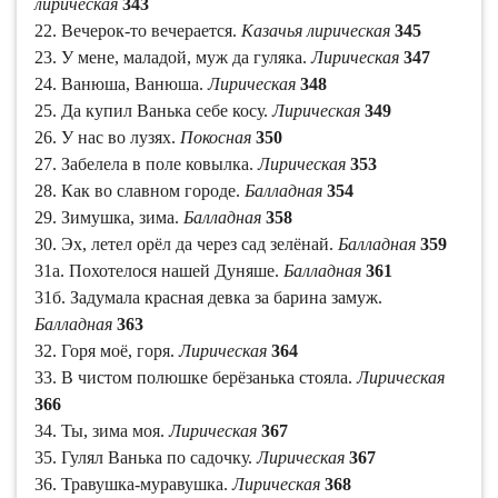
лирическая
343
22. Вечерок-то вечерается.
Казачья лирическая
345
23. У мене, маладой, муж да гуляка.
Лирическая
347
24. Ванюша, Ванюша.
Лирическая
348
25. Да купил Ванька себе косу.
Лирическая
349
26. У нас во лузях.
Покосная
350
27. Забелела в поле ковылка.
Лирическая
353
28. Как во славном городе.
Балладная
354
29. Зимушка, зима.
Балладная
358
30. Эх, летел орёл да через сад зелёнай.
Балладная
359
31а. Похотелося нашей Дуняше.
Балладная
361
31б. Задумала красная девка за барина замуж.
Балладная
363
32. Горя моё, горя.
Лирическая
364
33. В чистом полюшке берёзанька стояла.
Лирическая
366
34. Ты, зима моя.
Лирическая
367
35. Гулял Ванька по садочку.
Лирическая
367
36. Травушка-муравушка.
Лирическая
368