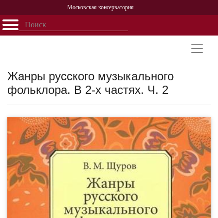
Московская консерватория
Открыть - закрыть
Главная
События
Афиша
Учеба
Наука
Структура
Персоналии
История
Партнерство
Жанры русского музыкального
фольклора. В 2-х частях. Ч. 2