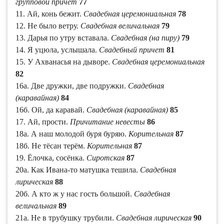
групповой причет
77
11. Ай, конь бежит.
Свадебная церемониальная
78
12. Не было ветру.
Свадебная величальная
79
13. Дарья по утру вставала.
Свадебная (на пиру)
79
14. Я уцюла, услышала.
Свадебный причет
81
15. У Ахванасья на дыворе.
Свадебная церемониальная
82
16а. Две дружки, две подружки.
Свадебная
(каравайная)
84
16б. Ой, да каравай.
Свадебная (каравайная)
85
17. Ай, прости.
Причитание невесты
86
18а. А наш молодой буря буряю.
Корительная
87
18б. Не тёсан терём.
Корительная
87
19. Ёлочка, сосёнка.
Сиротская
87
20а. Как Ивана-то матушка тешила.
Свадебная
лирическая
88
20б. А кто ж у нас гость большой.
Свадебная
величальная
89
21а. Не в трубушку трубили.
Свадебная лирическая
90