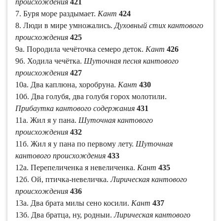
происхождения
421
7. Буря море раздымает.
Кант
424
8. Люди в мире умножались.
Духовный стих кантового
происхождения
425
9а. Породила чечёточка семеро деток.
Кант
426
9б. Ходила чечётка.
Шуточная песня кантового
происхождения
427
10а. Два каплюна, хоробруна.
Кант
430
10б. Два голубя, два голубя горох молотили.
Прибаутка кантового содержания
431
11а. Жил я у пана.
Шуточная кантового
происхождения
432
11б. Жил я у пана по первому лету.
Шуточная
кантового происхождения
433
12а. Перепеличенка я невеличенка.
Кант
435
12б. Ой, птичка-невеличка.
Лирическая кантового
происхождения
436
13а. Два брата милы сено косили.
Кант
437
13б. Два братца, ну, родныи.
Лирическая кантового