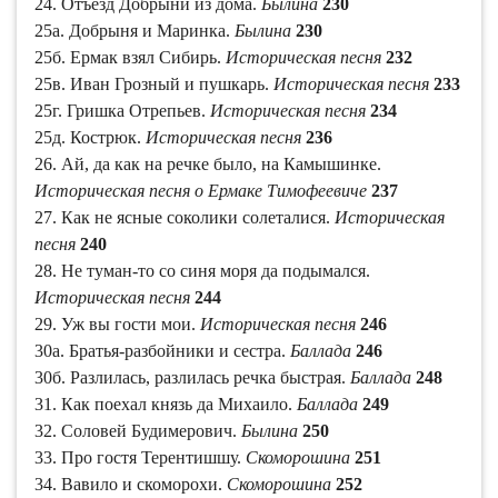
24. Отъезд Добрыни из дома.
Былина
230
25а. Добрыня и Маринка.
Былина
230
25б. Ермак взял Сибирь.
Историческая песня
232
25в. Иван Грозный и пушкарь.
Историческая песня
233
25г. Гришка Отрепьев.
Историческая песня
234
25д. Кострюк.
Историческая песня
236
26. Ай, да как на речке было, на Камышинке.
Историческая песня о Ермаке Тимофеевиче
237
27. Как не ясные соколики солеталися.
Историческая
песня
240
28. Не туман-то со синя моря да подымался.
Историческая песня
244
29. Уж вы гости мои.
Историческая песня
246
30а. Братья-разбойники и сестра.
Баллада
246
30б. Разлилась, разлилась речка быстрая.
Баллада
248
31. Как поехал князь да Михаило.
Баллада
249
32. Соловей Будимерович.
Былина
250
33. Про гостя Терентишшу.
Скоморошина
251
34. Вавило и скоморохи.
Скоморошина
252