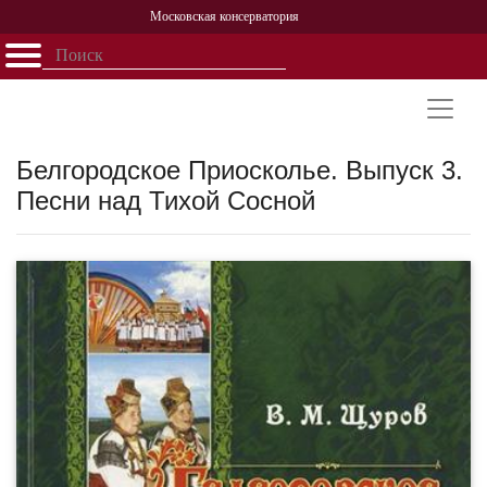
Московская консерватория
Открыть - закрыть
Главная
События
Афиша
Учеба
Наука
Структура
Персоналии
История
Партнерство
Белгородское Приосколье. Выпуск 3.
Песни над Тихой Сосной