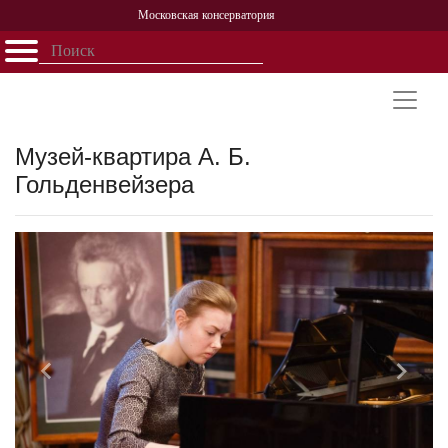
Московская консерватория
Открыть - закрыть
Главная
События
Афиша
Учеба
Наука
Структура
Персоналии
История
Партнерство
Музей-квартира А. Б.
Гольденвейзера
Назад
Впере