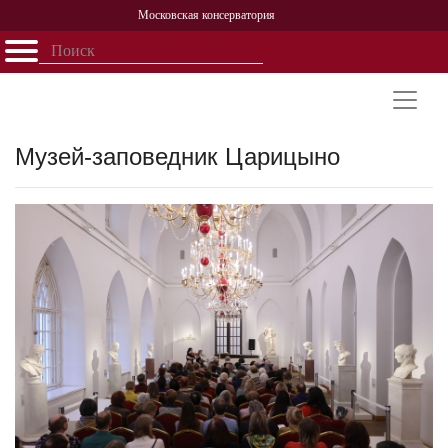
Московская консерватория
Открыть - закрыть
Главная
События
Афиша
Учеба
Наука
Структура
Персоналии
История
Партнерство
Музей-заповедник Царицыно