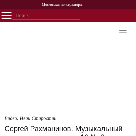
Московская консерватория
Открыть - закрыть
Главная
События
Афиша
Учеба
Наука
Структура
Персоналии
История
Партнерство
Видео: Иван Старостин
Сергей Рахманинов. Музыкальный