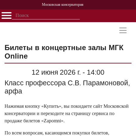
Московская консерватория
Открыть - закрыть
Главная
События
Афиша
Учеба
Наука
Структура
Персоналии
История
Партнерство
Билеты в концертные залы МГК
Online
12 июня 2026 г. - 14:00
Класс профессора С.В. Парамоновой,
арфа
Нажимая кнопку «Купить», вы покидаете сайт Московской
консерватории и переходите на страницу сервиса по
продаже билетов «Zapomni».
По всем вопросам, касающимся покупки билетов,