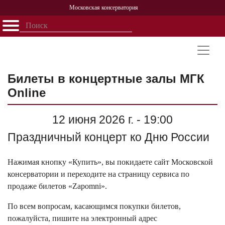
Московская консерватория
Открыть - закрыть
Главная
События
Афиша
Учеба
Наука
Структура
Персоналии
История
Партнерство
Билеты в концертные залы МГК
Online
12 июня 2026 г. - 19:00
Праздничный концерт ко Дню России
Нажимая кнопку «Купить», вы покидаете сайт Московской
консерватории и переходите на страницу сервиса по
продаже билетов «Zapomni».
По всем вопросам, касающимся покупки билетов,
пожалуйста, пишите на электронный адрес