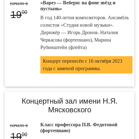
«Варез — Веберн: на фоне звёзд и
начало в
пустынь»
19
00
В год 140-летия композиторов. Ансамбль
солистов «Студия новой музыки».
Дирижёр — Игорь Дронов. Наталия
Черкасова (фортепиано), Марина
Рубинштейн (флейта)
Концерт перенесён с 16 октября 2023
года с заменой программы.
Концертный зал имени Н.Я.
Мясковского
Класс профессора П.В. Федотовой
начало в
(фортепиано)
19
00