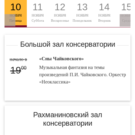
10
11
12
13
14
15
НОЯБРЯ
НОЯБРЯ
НОЯБРЯ
НОЯБРЯ
НОЯБРЯ
НОЯБРЯ
Пятница
Суббота
Воскресенье
Понедельник
Вторник
Среда
Большой зал консерватории
«Сны Чайковского»
начало в
19
Музыкальная фантазия на темы
00
произведений П.И. Чайковского. Оркестр
«Неоклассика»
Рахманиновский зал
консерватории