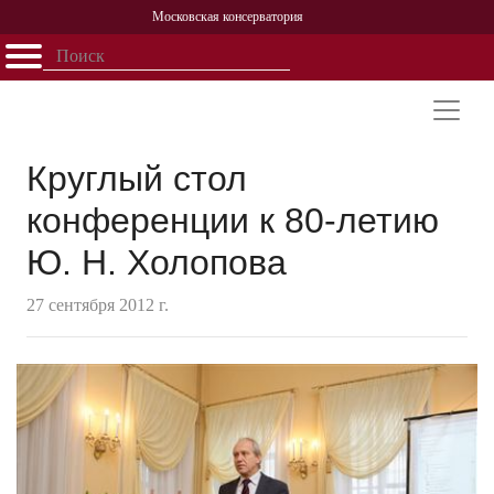
Московская консерватория
Открыть - закрыть
Главная
События
Афиша
Учеба
Наука
Структура
Персоналии
История
Партнерство
Круглый стол
конференции к 80-летию
Ю. Н. Холопова
27 сентября 2012 г.