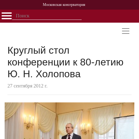
Московская консерватория
Открыть - закрыть
Главная
События
Афиша
Учеба
Наука
Структура
Персоналии
История
Партнерство
Круглый стол
конференции к 80-летию
Ю. Н. Холопова
27 сентября 2012 г.