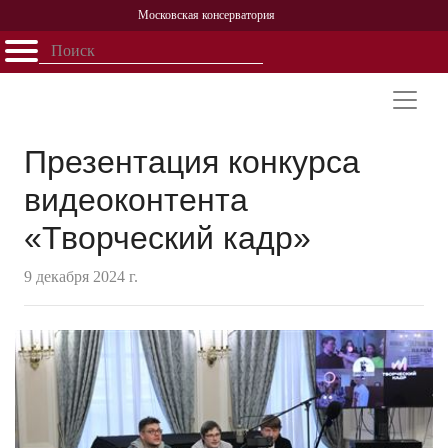
Московская консерватория
Открыть - закрыть
Главная
События
Афиша
Учеба
Наука
Структура
Персоналии
История
Партнерство
Презентация конкурса
видеоконтента
«Творческий кадр»
9 декабря 2024 г.