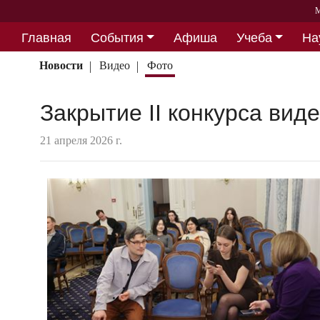
М
Главная
События
Афиша
Учеба
На
Партнерство
Новости
Видео
Фото
Закрытие II конкурса вид
21 апреля 2026 г.