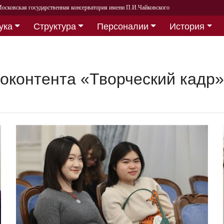
осковская государственная консерватория имени П.И.Чайковского
ука
Структура
Персоналии
История
еоконтента «Творческий кадр»