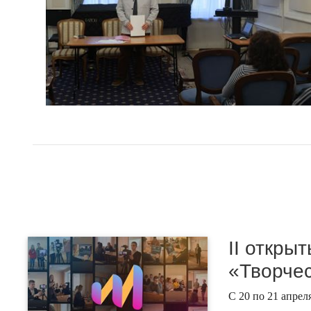
II откры
«Творчес
С 20 по 21 апрел