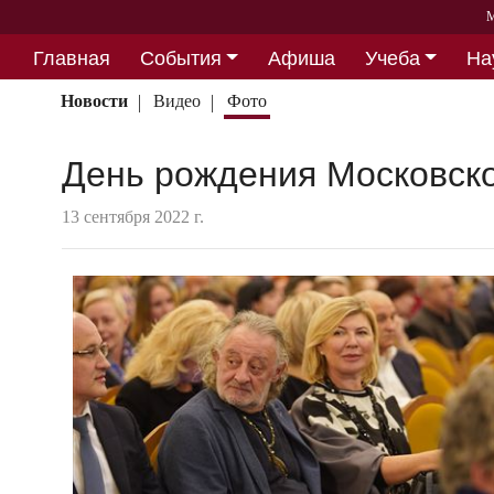
М
Главная
События
Афиша
Учеба
На
Партнерство
Новости
Видео
Фото
День рождения Московск
13 сентября 2022 г.