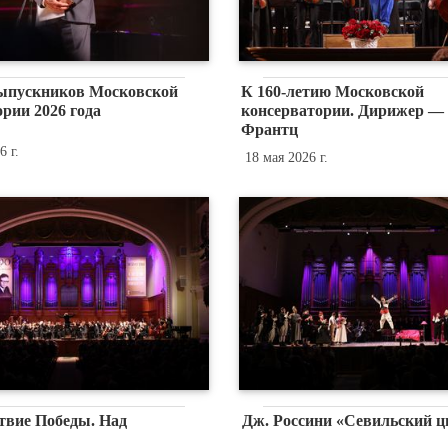
ыпускников Московской
К 160-летию Московской
рии 2026 года
консерватории. Дирижер —
Франтц
 г.
18 мая 2026 г.
твие Победы. Над
Дж. Россини «Севильский 