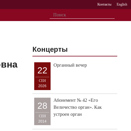
Контакты
English
Концерты
овна
Органный вечер
22
СЕН
2026
Абонемент № 42 «Его
28
Величество орган». Как
устроен орган
СЕН
2014