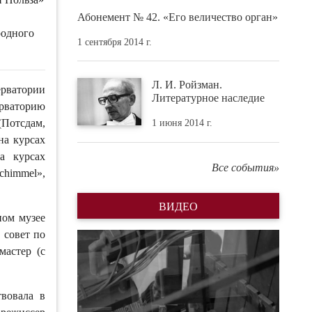
Абонемент № 42. «Его величество орган»
родного
1 сентября 2014 г.
Л. И. Ройзман.
ерватории
Литературное наследие
ерваторию
(Потсдам,
1 июня 2014 г.
на курсах
а курсах
Все события»
chimmel»,
ВИДЕО
ном музее
 совет по
мастер (с
вовала в