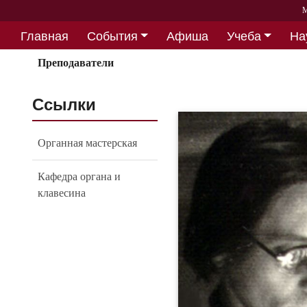
М
Главная
События
Афиша
Учеба
На
Партнерство
Преподаватели
Ссылки
Органная мастерская
Кафедра органа и
клавесина