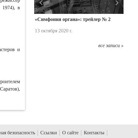
режиссер
Назад
Вперед
 1974), в
«Симфония органа»: трейлер № 2
13 октября 2020 г.
все записи »
астеров и
роителем
Саратов),
ая безопасность
Ссылки
О сайте
Контакты