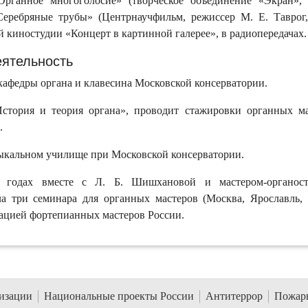
рганное многоголосие» (творческое объединение «Экран», 
Серебряные трубы» (Центрнаучфильм, режиссер М. Е. Таврог,
 киностудии «Концерт в картинной галерее», в радиопередачах.
еятельность
 кафедры органа и клавесина Московской консерватории.
стория и теория органа», проводит стажировки органных м
.
узыкальном училище при Московской консерватории.
 годах вместе с Л. Б. Шишхановой и мастером-органост
а три семинара для органных мастеров (Москва, Ярославль, 
ацией фортепианных мастеров России.
низации
Национальные проекты России
Антитеррор
Пожарн