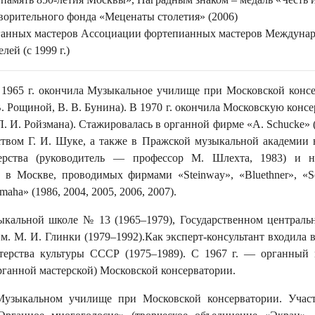
орительного фонда «Меценаты столетия» (2006)
рганных мастеров Ассоциации фортепианных мастеров Междуна
ей (с 1999 г.)
В 1965 г. окончила Музыкальное училище при Московской конс
. Рощиной, В. В. Бунина). В 1970 г. окончила Московскую конс
 Л. И. Ройзмана). Стажировалась в органной фирме «А. Schucke» 
ством Г. И. Шуке, а также в Пражской музыкальной академии 
терства (руководитель — профессор М. Шлехта, 1983) и н
 в Москве, проводимых фирмами «Steinway», «Bluethner», «S
amaha» (1986, 2004, 2005, 2006, 2007).
ыкальной школе № 13 (1965–1979), Государственном централь
. М. И. Глинки (1979–1992).Как эксперт-консультант входила в
ерства культуры СССР (1975–1989). С 1967 г. — органный 
рганной мастерской) Московской консерватории.
Музыкальном училище при Московской консерватории. Участ