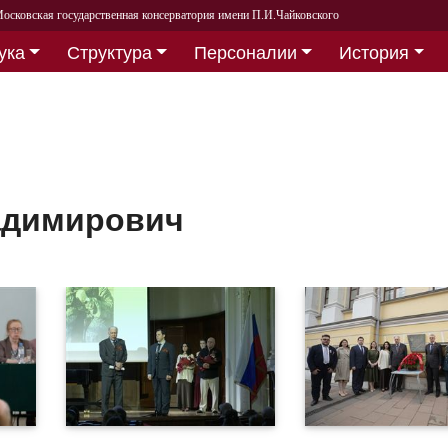
осковская государственная консерватория имени П.И.Чайковского
ука
Структура
Персоналии
История
адимирович