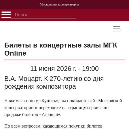
Московская консерватория
Открыть - закрыть
Главная
События
Афиша
Учеба
Наука
Структура
Персоналии
История
Партнерство
Билеты в концертные залы МГК
Online
11 июня 2026 г. - 19:00
В.А. Моцарт. К 270-летию со дня
рождения композитора
Нажимая кнопку «Купить», вы покидаете сайт Московской
консерватории и переходите на страницу сервиса по
продаже билетов «Zapomni».
По всем вопросам, касающимся покупки билетов,