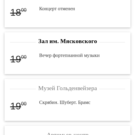
Концерт отменен
18
00
Зал им. Мясковского
Вечер фортепианной музыки
19
00
Музей Гольденвейзера
Скрябин. Шуберт. Брамс
19
00
Артемьев-центр