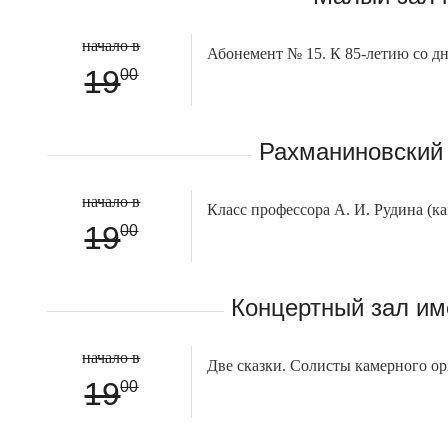
начало в
Абонемент № 15. К 85-летию со д
19
00
Рахманиновский 
начало в
Класс профессора А. И. Рудина (к
19
00
Концертный зал им
начало в
Две сказки. Солисты камерного орк
19
00