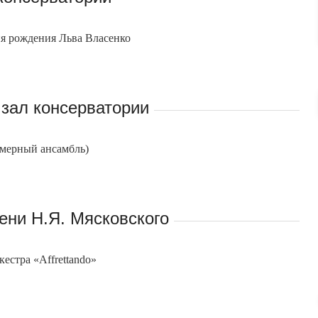
ня рождения Льва Власенко
зал консерватории
амерный ансамбль)
ени Н.Я. Мясковского
естра «Affrettando»