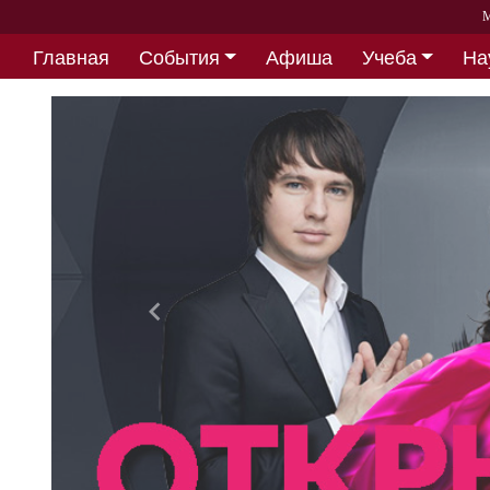
М
Главная
События
Афиша
Учеба
На
Партнерство
Назад