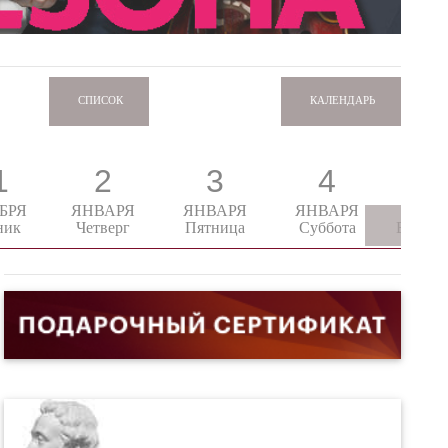
КАЛЕНДАРЬ
СПИСОК
1
2
3
4
5
БРЯ
ЯНВАРЯ
ЯНВАРЯ
ЯНВАРЯ
ЯНВ
ник
Четверг
Пятница
Суббота
Воскре