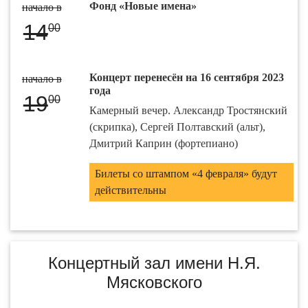
Фонд «Новые имена»
начало в
14
00
Концерт перенесён на 16 сентября 2023
начало в
года
19
00
Камерный вечер. Александр Тростянский
(скрипка), Сергей Полтавский (альт),
Дмитрий Каприн (фортепиано)
Билеты со штампом «4 февраля» будут
действительны
Концертный зал имени Н.Я.
Мясковского