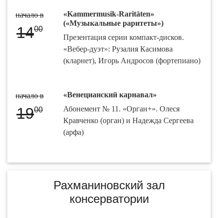
«Kammermusik-Raritäten»
начало в
(«Музыкальные раритеты»)
14
00
Презентация серии компакт-дисков.
«Вебер-дуэт»: Рузалия Касимова
(кларнет), Игорь Андросов (фортепиано)
«Венецианский карнавал»
начало в
19
Абонемент № 11. «Орган+». Олеся
00
Кравченко (орган) и Надежда Сергеева
(арфа)
Рахманиновский зал
консерватории