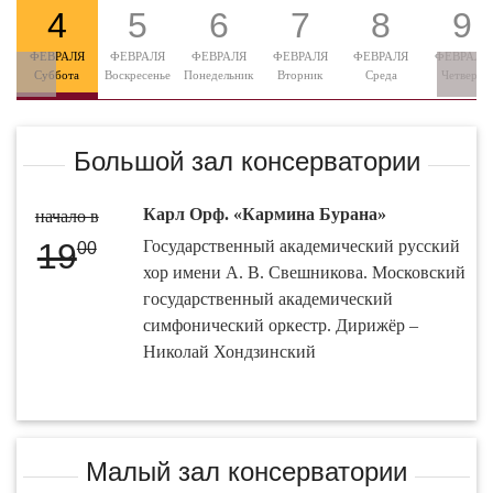
4
5
6
7
8
9
ФЕВРАЛЯ
ФЕВРАЛЯ
ФЕВРАЛЯ
ФЕВРАЛЯ
ФЕВРАЛЯ
ФЕВРАЛЯ
Суббота
Воскресенье
Понедельник
Вторник
Среда
Четверг
Большой зал консерватории
Карл Орф. «Кармина Бурана»
начало в
19
Государственный академический русский
00
хор имени А. В. Свешникова. Московский
государственный академический
симфонический оркестр. Дирижёр –
Николай Хондзинский
Малый зал консерватории