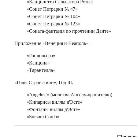
«Канцонетта Сальватора Розы»
«Сонет Петрарки № 47»
«Сонет Петрарки № 104»
«Сонет Петрарки № 123»
«Соната-фантазия по прочтении Данте»
Приложение «Венеция и Неаполь»:
«Гондольера»
«Канцона»
«Тарантелла»
«Годы Странствий», Год III:
«Angelus!» (молитва Ангелу-хранителю)
«Кипарисы виллы д'Эсте»
«Фонтаны виллы д'Эсте»
«Sursum Corda»