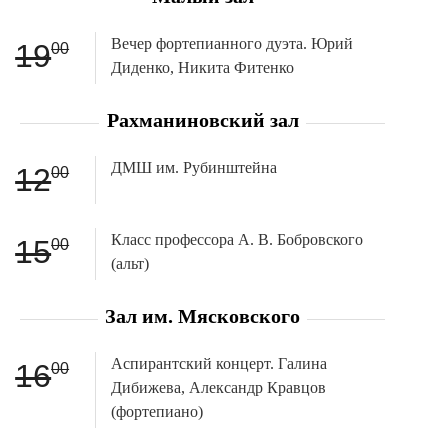
Вечер фортепианного дуэта. Юрий
19
00
Диденко, Никита Фитенко
Рахманиновский зал
ДМШ им. Рубинштейна
12
00
Класс профессора А. В. Бобровского
15
00
(альт)
Зал им. Мясковского
Аспирантский концерт. Галина
16
00
Дибижева, Александр Кравцов
(фортепиано)