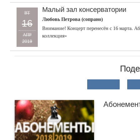
Малый зал консерватории
ВТ
Любовь Петрова (сопрано)
16
Внимание! Концерт перенесён с 16 марта. А
АПР
коллекция»
2019
Поде
Абонемент