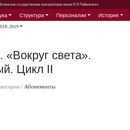
осковская государственная консерватория имени П.И.Чайковского
ука
Структура
Персоналии
История
2018–2019
 «Вокруг света».
й. Цикл II
рватории
|
Абонементы