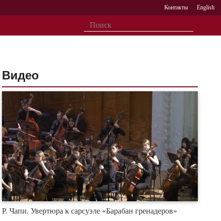
Контакты
English
Видео
Р. Чапи. Увертюра к сарсуэле «Барабан гренадеров»