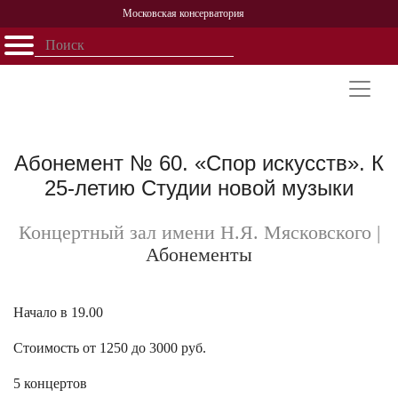
Московская консерватория
Открыть - закрыть
Главная
События
Афиша
Учеба
Наука
Структура
Персоналии
История
Партнерство
Абонемент № 60. «Спор искусств». К
25-летию Студии новой музыки
Концертный зал имени Н.Я. Мясковского
|
Абонементы
Начало в 19.00
Стоимость от 1250 до 3000 руб.
5 концертов