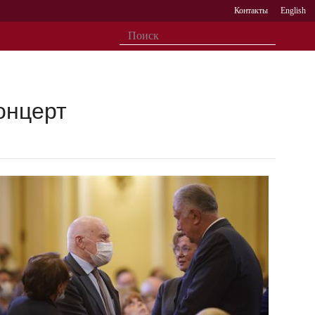
Контакты
English
онцерт