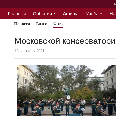
М
Главная
События
Афиша
Учеба
На
Партнерство
Новости
Видео
Фото
Московской консерватори
13 сентября 2021 г.