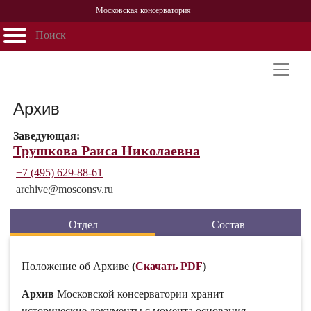
Московская консерватория
Открыть - закрыть
Главная
События
Афиша
Учеба
Наука
Структура
Персоналии
История
Партнерство
Архив
Заведующая:
Трушкова Раиса Николаевна
+7 (495) 629-88-61
archive@
mosconsv.ru
Отдел
Состав
Положение об Архиве
(
Скачать PDF
)
Архив
Московской консерватории хранит
исторические документы с момента основания