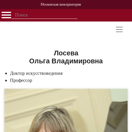
Московская консерватория
Открыть - закрыть
Главная
События
Афиша
Учеба
Наука
Структура
Персоналии
История
Партнерство
Лосева
Ольга Владимировна
Доктор искусствоведения
Профессор