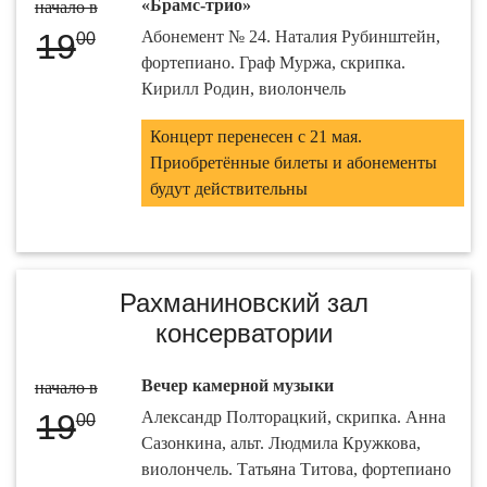
«Брамс-трио»
начало в
19
Абонемент № 24. Наталия Рубинштейн,
00
фортепиано. Граф Муржа, скрипка.
Кирилл Родин, виолончель
Концерт перенесен с 21 мая.
Приобретённые билеты и абонементы
будут действительны
Рахманиновский зал
консерватории
Вечер камерной музыки
начало в
19
Александр Полторацкий, скрипка. Анна
00
Сазонкина, альт. Людмила Кружкова,
виолончель. Татьяна Титова, фортепиано