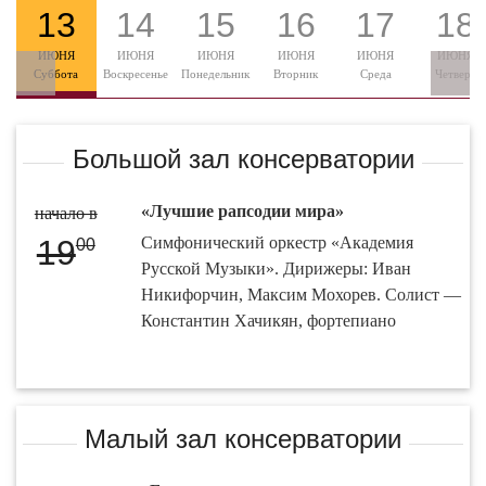
13
14
15
16
17
18
ИЮНЯ
ИЮНЯ
ИЮНЯ
ИЮНЯ
ИЮНЯ
ИЮНЯ
Суббота
Воскресенье
Понедельник
Вторник
Среда
Четверг
Большой зал консерватории
«Лучшие рапсодии мира»
начало в
19
Симфонический оркестр «Академия
00
Русской Музыки». Дирижеры: Иван
Никифорчин, Максим Мохорев. Солист —
Константин Хачикян, фортепиано
Малый зал консерватории