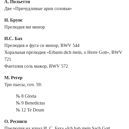
А. Польетти
Две «Причудливые арии соловья»
Н. Брунс
Прелюдия ми минор
И.С. Бах
Прелюдия и фуга си минор, BWV 544
Хоральная прелюдия «Erbarm dich mein, o Herre Gott», BWV
721
Фантазия соль мажор, BWV 572
М. Регер
Три пьесы, соч. 59:
№ 8 Gloria
№ 9 Benedictus
№ 12 Te Deum
О. Респиги
Прелюдия на хорал И. С. Баха «Ich hab mein Sach Gott