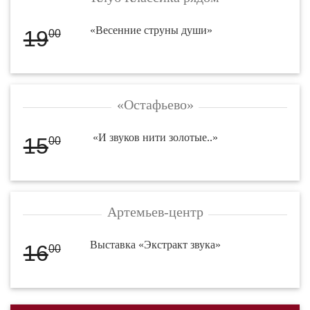
«Весенние струны души»
19
00
«Остафьево»
«И звуков нити золотые..»
15
00
Артемьев-центр
Выставка «Экстракт звука»
16
00