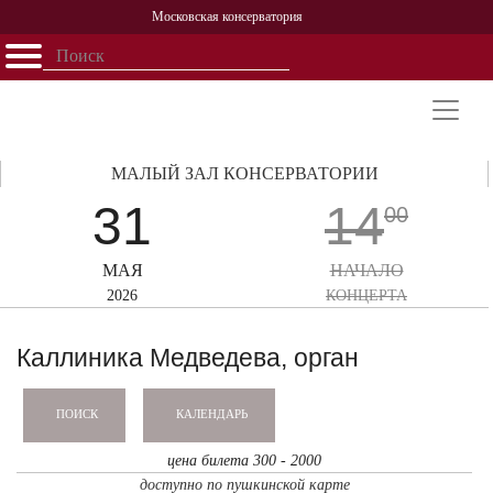
Московская консерватория
Открыть - закрыть
Главная
События
Афиша
Учеба
Наука
Структура
Персоналии
История
Партнерство
МАЛЫЙ ЗАЛ КОНСЕРВАТОРИИ
31
14
00
МАЯ
НАЧАЛО
2026
КОНЦЕРТА
Каллиника Медведева, орган
КАЛЕНДАРЬ
ПОИСК
цена билета 300 - 2000
доступно по пушкинской карте