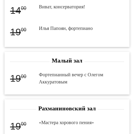
Виват, консерватория!
14
00
Илья Папоян, фортепиано
19
00
Малый зал
Фортепианный вечер с Олегом
19
00
Аккуратовым
Рахманиновский зал
«Мастера хорового пения»
19
00