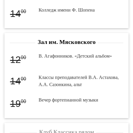
Колледж имени Ф. Шопена
14
00
Зал им. Мясковского
В. Агафонников. «Детский альбом»
12
00
Классы преподавателей В.А. Астахова,
14
00
А.А. Сазонкина, альт
Вечер фортепианной музыки
19
00
Клуб Классика рядом