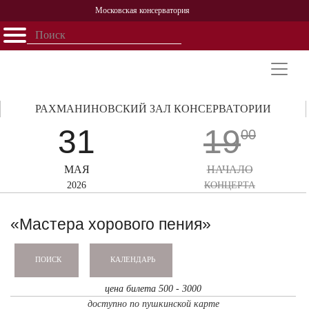
Московская консерватория
Открыть - закрыть
Главная
События
Афиша
Учеба
Наука
Структура
Персоналии
История
Партнерство
РАХМАНИНОВСКИЙ ЗАЛ КОНСЕРВАТОРИИ
31
19
00
МАЯ
НАЧАЛО
2026
КОНЦЕРТА
«Мастера хорового пения»
КАЛЕНДАРЬ
ПОИСК
цена билета 500 - 3000
доступно по пушкинской карте