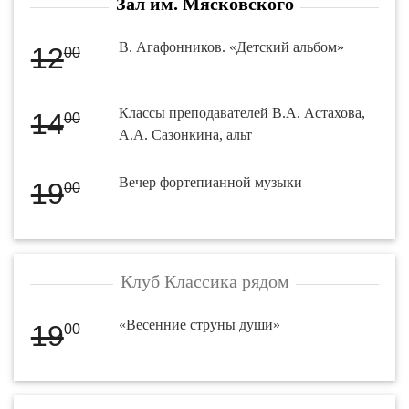
Зал им. Мясковского
В. Агафонников. «Детский альбом»
12
00
Классы преподавателей В.А. Астахова,
14
00
А.А. Сазонкина, альт
Вечер фортепианной музыки
19
00
Клуб Классика рядом
«Весенние струны души»
19
00