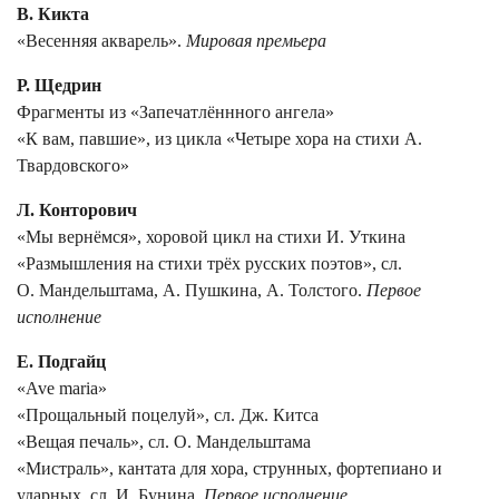
В. Кикта
«Весенняя акварель».
Мировая премьера
Р. Щедрин
Фрагменты из «Запечатлённного ангела»
«К вам, павшие», из цикла «Четыре хора на стихи А.
Твардовского»
Л. Конторович
«Мы вернёмся», хоровой цикл на стихи И. Уткина
«Размышления на стихи трёх русских поэтов», сл.
О. Мандельштама, А. Пушкина, А. Толстого.
Первое
исполнение
Е. Подгайц
«Ave maria»
«Прощальный поцелуй», сл. Дж. Китса
«Вещая печаль», сл. О. Мандельштама
«Мистраль», кантата для хора, струнных, фортепиано и
ударных, сл. И. Бунина.
Первое исполнение