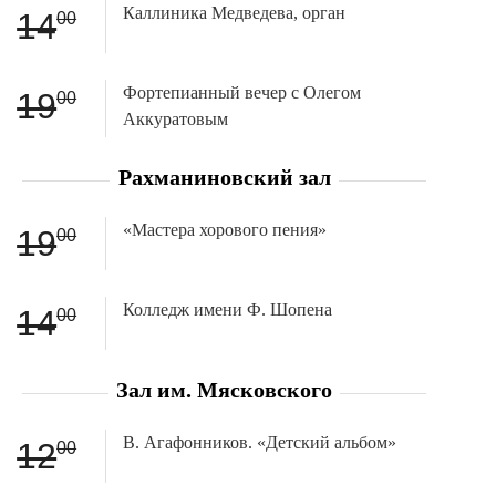
Каллиника Медведева, орган
14
00
Фортепианный вечер с Олегом
19
00
Аккуратовым
Рахманиновский зал
«Мастера хорового пения»
19
00
Колледж имени Ф. Шопена
14
00
Зал им. Мясковского
В. Агафонников. «Детский альбом»
12
00