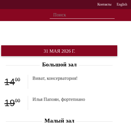
Контакты
English
31 МАЯ 2026 Г.
Большой зал
Виват, консерватория!
14
00
Илья Папоян, фортепиано
19
00
Малый зал