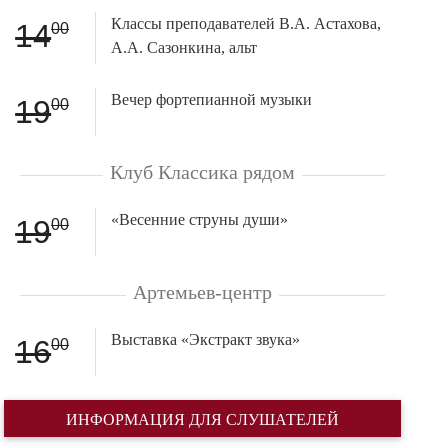
Классы преподавателей В.А. Астахова,
14
00
А.А. Сазонкина, альт
Вечер фортепианной музыки
19
00
Клуб Классика рядом
«Весенние струны души»
19
00
Артемьев-центр
Выставка «Экстракт звука»
16
00
ИНФОРМАЦИЯ ДЛЯ СЛУШАТЕЛЕЙ