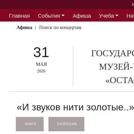
М
Главная
События
Афиша
Учеба
На
Партнерство
Афиша
Поиск по концертам
31
ГОСУДАР
МАЯ
МУЗЕЙ-
2026
«ОСТА
«И звуков нити золотые..
КАЛЕНДАРЬ
ПОИСК