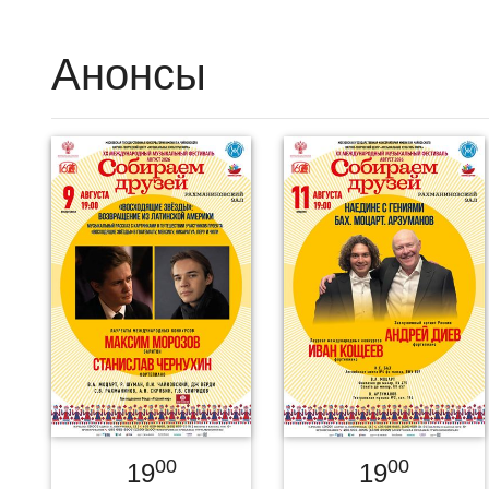
Анонсы
00
00
19
19