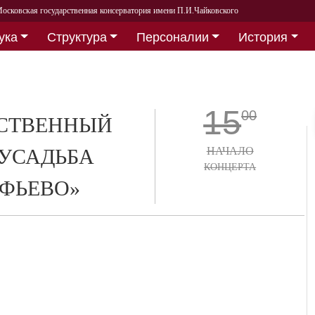
осковская государственная консерватория имени П.И.Чайковского
ука
Структура
Персоналии
История
15
00
СТВЕННЫЙ
УСАДЬБА
НАЧАЛО
КОНЦЕРТА
ФЬЕВО»
»