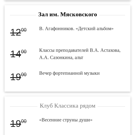
Зал им. Мясковского
В. Агафонников. «Детский альбом»
12
00
Классы преподавателей В.А. Астахова,
14
00
А.А. Сазонкина, альт
Вечер фортепианной музыки
19
00
Клуб Классика рядом
«Весенние струны души»
19
00