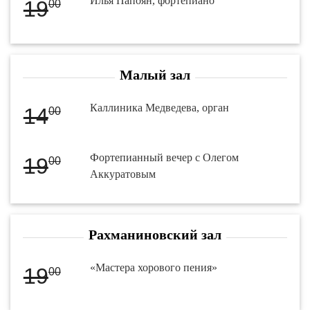
Илья Папоян, фортепиано
19
00
Малый зал
Каллиника Медведева, орган
14
00
Фортепианный вечер с Олегом
19
00
Аккуратовым
Рахманиновский зал
«Мастера хорового пения»
19
00