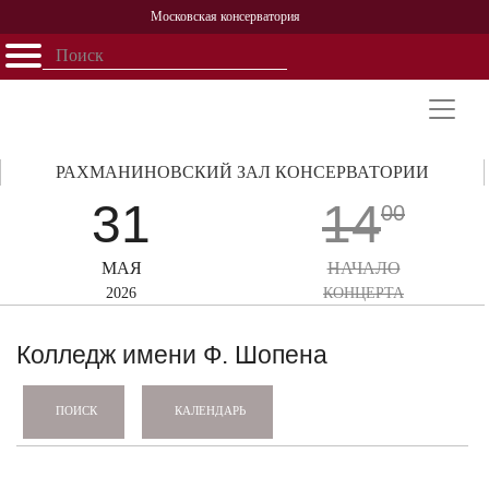
Московская консерватория
Открыть - закрыть
Главная
События
Афиша
Учеба
Наука
Структура
Персоналии
История
Партнерство
РАХМАНИНОВСКИЙ ЗАЛ КОНСЕРВАТОРИИ
31
14
00
МАЯ
НАЧАЛО
2026
КОНЦЕРТА
Колледж имени Ф. Шопена
КАЛЕНДАРЬ
ПОИСК