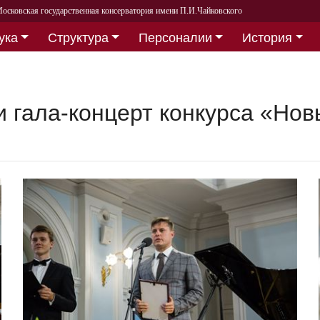
осковская государственная консерватория имени П.И.Чайковского
ука
Структура
Персоналии
История
 гала-концерт конкурса «Нов