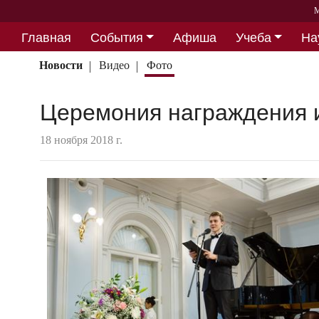
М
Главная
События
Афиша
Учеба
На
Партнерство
Новости
Видео
Фото
Церемония награждения и
18 ноября 2018 г.