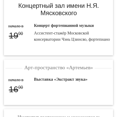
Концертный зал имени Н.Я.
Мясковского
Концерт фортепианной музыки
начало в
19
Ассистент-стажёр Московской
00
консерватории Чэнь Цзинсяо, фортепиано
Арт-пространство «Артемьев»
Выставка «Экстракт звука»
начало в
16
00
Институт геотехники и инженерных