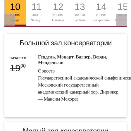
10
11
12
13
14
15
ИЮНЯ
ИЮНЯ
ИЮНЯ
ИЮНЯ
ИЮНЯ
ИЮНЯ
Среда
Четверг
Пятница
Суббота
Воскресенье
Понедельни
Большой зал консерватории
Гендель, Моцарт, Вагнер, Верди,
начало в
Мендельсон
19
00
Оркестр
Государственной академической симфоническ
Московский государственный
академический камерный хор. Дирижер
— Максим Мохорев
Малый зал консерватории