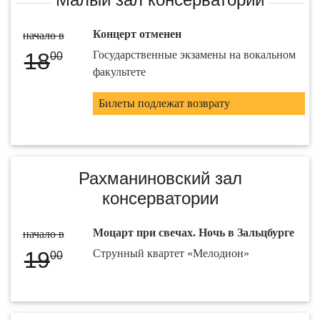
Концерт отменен
начало в
18
Государственные экзамены на вокальном
00
факультете
Билеты подлежат возврату
Рахманиновский зал
консерватории
Моцарт при свечах. Ночь в Зальцбурге
начало в
19
Струнный квартет «Мелодион»
00