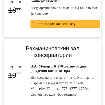
Концерт отменен
начало в
18
Государственные экзамены на вокальном
00
факультете
Билеты подлежат возврату
Рахманиновский зал
консерватории
В.А. Моцарт. К 270-летию со дня
начало в
рождения композитора
19
00
Все сонаты для фортепиано. Концерт 2.
«Время надежд и утрат. Мюнхен.
Мангейм. Париж. 1775, 1777, 1778».
Сергей Терехов, фортепиано