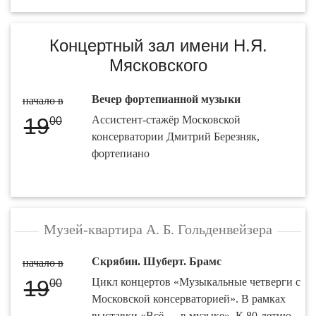
Концертный зал имени Н.Я.
Мясковского
Вечер фортепианной музыки
начало в
19
Ассистент-стажёр Московской
00
консерватории Дмитрий Березняк,
фортепиано
Музей-квартира А. Б. Гольденвейзера
Скрябин. Шуберт. Брамс
начало в
19
Цикл концертов «Музыкальные четверги с
00
Московской консерваторией». В рамках
выставки «Всё — в музыке». К 80-летию