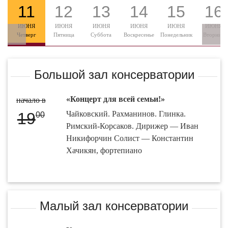
11
12
13
14
15
16
ИЮНЯ
ИЮНЯ
ИЮНЯ
ИЮНЯ
ИЮНЯ
ИЮНЯ
Четверг
Пятница
Суббота
Воскресенье
Понедельник
Вторник
Большой зал консерватории
«Концерт для всей семьи!»
начало в
19
Чайковский. Рахманинов. Глинка.
00
Римский-Корсаков. Дирижер — Иван
Никифорчин Солист — Константин
Хачикян, фортепиано
Малый зал консерватории