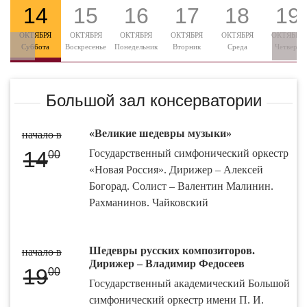
14
15
16
17
18
19
ОКТЯБРЯ
ОКТЯБРЯ
ОКТЯБРЯ
ОКТЯБРЯ
ОКТЯБРЯ
ОКТЯБРЯ
Суббота
Воскресенье
Понедельник
Вторник
Среда
Четверг
Большой зал консерватории
«Великие шедевры музыки»
начало в
14
Государственный симфонический оркестр
00
«Новая Россия». Дирижер – Алексей
Богорад. Солист – Валентин Малинин.
Рахманинов. Чайковский
Шедевры русских композиторов.
начало в
Дирижер – Владимир Федосеев
19
00
Государственный академический Большой
симфонический оркестр имени П. И.