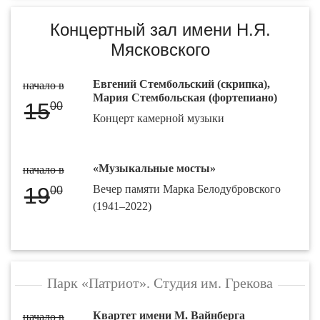
Концертный зал имени Н.Я.
Мясковского
Евгений Стембольский (скрипка),
начало в
Мария Стембольская (фортепиано)
15
00
Концерт камерной музыки
«Музыкальные мосты»
начало в
19
Вечер памяти Марка Белодубровского
00
(1941–2022)
Парк «Патриот». Студия им. Грекова
Квартет имени М. Вайнберга
начало в