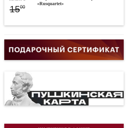
«Rusquartet»
15
00