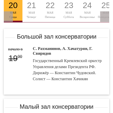
20
21
22
23
24
25
МАЯ
МАЯ
МАЯ
МАЯ
МАЯ
МАЯ
Среда
Четверг
Пятница
Суббота
Воскресенье
Понедельни
Большой зал консерватории
С. Рахманинов, А. Хачатурян, Г.
начало в
Свиридов
19
00
Государственный Кремлевский оркестр
Управления делами Президента РФ.
Дирижёр — Константин Чудовский.
Солист — Константин Хачикян
Малый зал консерватории