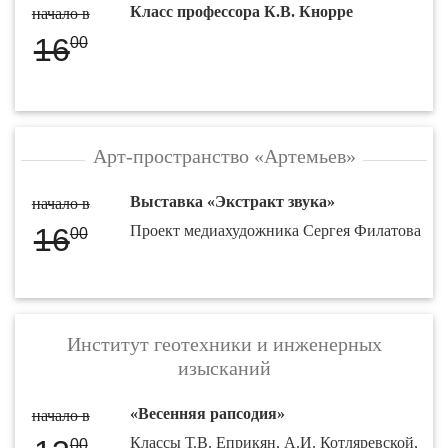
Класс профессора К.В. Кнорре
начало в
16
00
Арт-пространство «Артемьев»
Выставка «Экстракт звука»
начало в
16
Проект медиахудожника Сергея Филатова
00
Институт геотехники и инженерных
изысканий
«Весенняя рапсодия»
начало в
Классы Т.В. Еприкян, А.И. Котляревской,
00