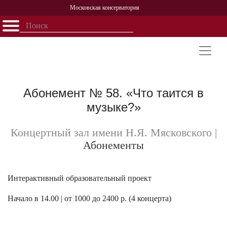
Московская консерватория
Открыть - закрыть
Главная
События
Афиша
Учеба
Наука
Структура
Персоналии
История
Партнерство
Абонемент № 58. «Что таится в
музыке?»
Концертный зал имени Н.Я. Мясковского
|
Абонементы
Интерактивный образовательный проект
Начало в 14.00 | от 1000 до 2400 р. (4 концерта)