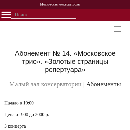
Московская консерватория
Открыть - закрыть
Главная
События
Афиша
Учеба
Наука
Структура
Персоналии
История
Партнерство
Абонемент № 14. «Московское
трио». «Золотые страницы
репертуара»
Малый зал консерватории
|
Абонементы
Начало в 19:00
Цена от 900 до 2000 р.
3 концерта