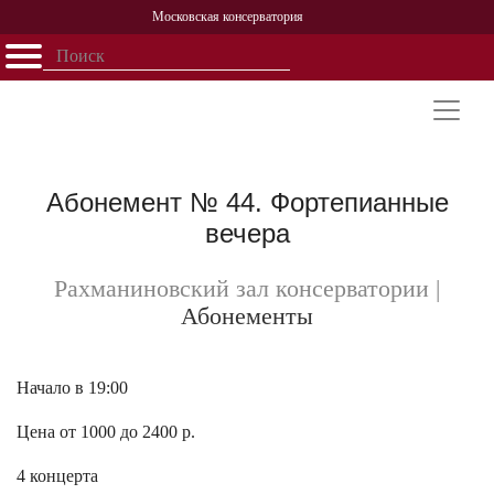
Московская консерватория
Открыть - закрыть
Главная
События
Афиша
Учеба
Наука
Структура
Персоналии
История
Партнерство
Абонемент № 44. Фортепианные
вечера
Рахманиновский зал консерватории
|
Абонементы
Начало в 19:00
Цена от 1000 до 2400 р.
4 концерта