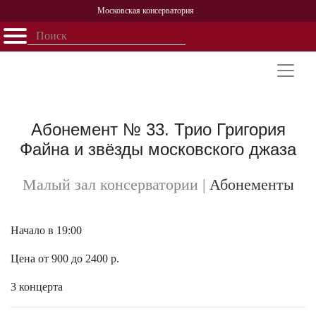
Московская консерватория
Открыть - закрыть
Главная
События
Афиша
Учеба
Наука
Структура
Персоналии
История
Партнерство
Абонемент № 33. Трио Григория
Файна и звёзды московского джаза
Малый зал консерватории
|
Абонементы
Начало в 19:00
Цена от 900 до 2400 р.
3 концерта