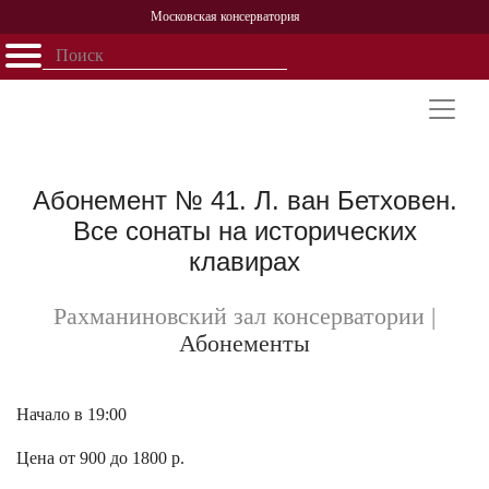
Московская консерватория
Открыть - закрыть
Главная
События
Афиша
Учеба
Наука
Структура
Персоналии
История
Партнерство
Абонемент № 41. Л. ван Бетховен.
Все сонаты на исторических
клавирах
Рахманиновский зал консерватории
|
Абонементы
Начало в 19:00
Цена от 900 до 1800 р.